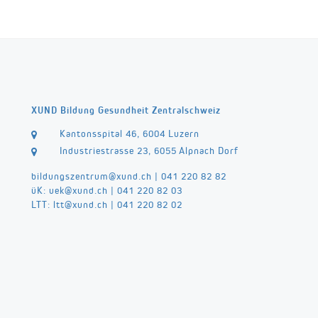
XUND Bildung Gesundheit Zentralschweiz
Kantonsspital 46, 6004 Luzern
Industriestrasse 23, 6055 Alpnach Dorf
bildungszentrum@
xund.ch
|
041 220 82 82
üK:
uek@
xund.ch
|
041 220 82 03
LTT:
ltt@
xund.ch
|
041 220 82 02