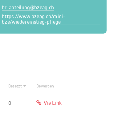
hr-abteilung@
bzeag.ch
https://www.bzeag.ch/mini-
bze/wiedereinstieg-pflege
Besetzt
Bewerben
0
Via Link