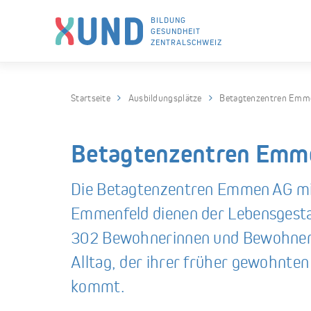
BILDUNG
GESUNDHEIT
ZENTRALSCHWEIZ
Skip to navigation (Press Enter)
Skip to main content (Press Enter)
Startseite
Ausbildungsplätze
Betagtenzentren Emm
Betagtenzentren Emm
Die Betagtenzentren Emmen AG mit
Emmenfeld dienen der Lebensgestal
302 Bewohnerinnen und Bewohnern
Alltag, der ihrer früher gewohnte
kommt.