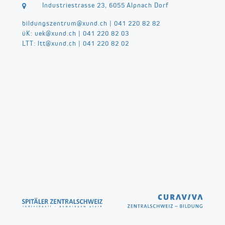
Industriestrasse 23, 6055 Alpnach Dorf
bildungszentrum@
xund.ch
|
041 220 82 82
üK:
uek@
xund.ch
|
041 220 82 03
LTT:
ltt@
xund.ch
|
041 220 82 02