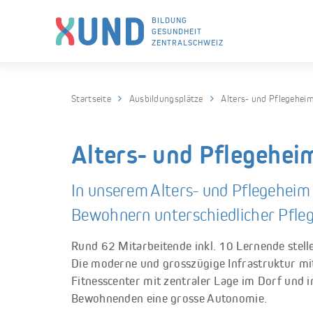
BILDUNG
GESUNDHEIT
ZENTRALSCHWEIZ
Skip to navigation (Press Enter)
Skip to main content (Press Enter)
Startseite
Ausbildungsplätze
Alters- und Pflegeheim
Alters- und Pflegehei
In unserem Alters- und Pflegeheim
Bewohnern unterschiedlicher Pfleg
Rund 62 Mitarbeitende inkl. 10 Lernende stell
Die moderne und grosszügige Infrastruktur mit
Fitnesscenter mit zentraler Lage im Dorf und 
Bewohnenden eine grosse Autonomie.