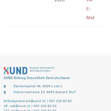
E-
Mail
BILDUNG GESUNDHEIT
ZENTRALSCHWEIZ
XUND Bildung Gesundheit Zentralschweiz
Kantonsspital 46, 6004 Luzern
Industriestrasse 23, 6055 Alpnach Dorf
bildungszentrum@
xund.ch
|
041 220 82 82
üK:
uek@
xund.ch
|
041 220 82 03
LTT:
ltt@
xund.ch
|
041 220 82 02