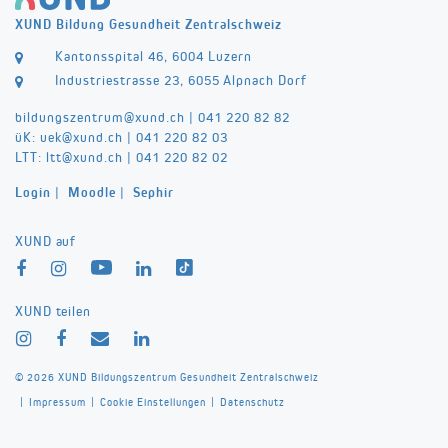
XUND Bildung Gesundheit Zentralschweiz
Kantonsspital 46, 6004 Luzern
Industriestrasse 23, 6055 Alpnach Dorf
bildungszentrum@
xund.ch
|
041 220 82 82
üK:
uek@
xund.ch
|
041 220 82 03
LTT:
ltt@
xund.ch
|
041 220 82 02
Login
|
Moodle
|
Sephir
XUND auf
XUND teilen
© 2026 XUND Bildungszentrum Gesundheit Zentralschweiz
|
|
|
Impressum
Cookie Einstellungen
Datenschutz