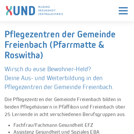
BILDUNG
GESUNDHEIT
ZENTRALSCHWEIZ
Skip to navigation (Press Enter)
Skip to main content (Press Enter)
Pflegezentren der Gemeinde
Freienbach (Pfarrmatte &
Roswitha)
Wirsch du euse Bewohner-Held?
Deine Aus- und Weiterbildung in den
Pflegezentren der Gemeinde Freienbach.
Die Pflegezentren der Gemeinde Freienbach bilden in
beiden Pflegehäusern in Pfäffikon und Freienbach über
25 Lernende in acht verschiedenen Berufsgruppen aus.
Fachfrau/Fachmann Gesundheit EFZ
Assistenz Gesundheit und Soziales EBA