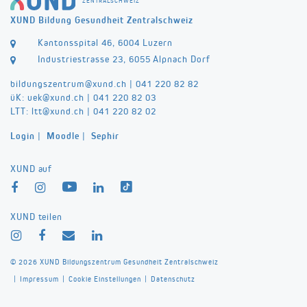
ZENTRALSCHWEIZ
XUND Bildung Gesundheit Zentralschweiz
Kantonsspital 46, 6004 Luzern
Industriestrasse 23, 6055 Alpnach Dorf
bildungszentrum@
xund.ch
|
041 220 82 82
üK:
uek@
xund.ch
|
041 220 82 03
LTT:
ltt@
xund.ch
|
041 220 82 02
Login
|
Moodle
|
Sephir
XUND auf
XUND teilen
© 2026 XUND Bildungszentrum Gesundheit Zentralschweiz
|
|
|
Impressum
Cookie Einstellungen
Datenschutz