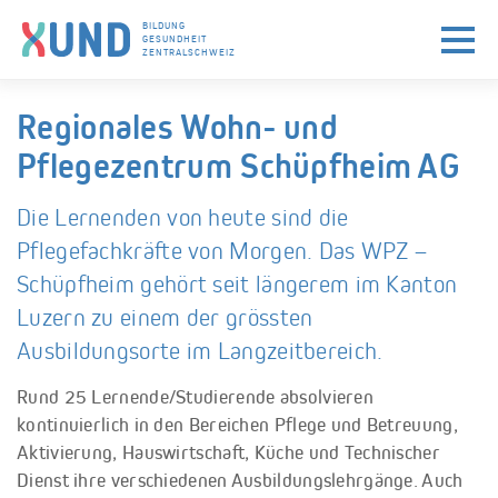
BILDUNG
GESUNDHEIT
ZENTRALSCHWEIZ
Skip to navigation (Press Enter)
Skip to main content (Press Enter)
Regionales Wohn- und
Pflegezentrum Schüpfheim AG
Die Lernenden von heute sind die
Pflegefachkräfte von Morgen. Das WPZ –
Schüpfheim gehört seit längerem im Kanton
Luzern zu einem der grössten
Ausbildungsorte im Langzeitbereich.
Rund 25 Lernende/Studierende absolvieren
kontinuierlich in den Bereichen Pflege und Betreuung,
Aktivierung, Hauswirtschaft, Küche und Technischer
Dienst ihre verschiedenen Ausbildungslehrgänge. Auch