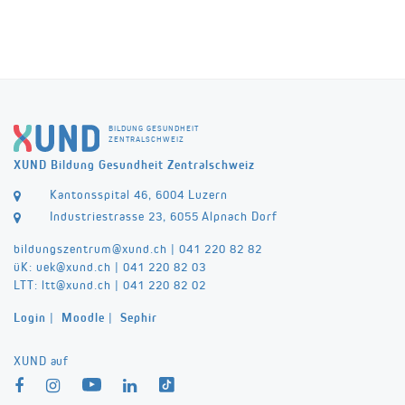
BILDUNG GESUNDHEIT
ZENTRALSCHWEIZ
XUND Bildung Gesundheit Zentralschweiz
Kantonsspital 46, 6004 Luzern
Industriestrasse 23, 6055 Alpnach Dorf
bildungszentrum@
xund.ch
|
041 220 82 82
üK:
uek@
xund.ch
|
041 220 82 03
LTT:
ltt@
xund.ch
|
041 220 82 02
Login
|
Moodle
|
Sephir
XUND auf