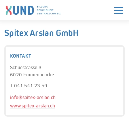
BILDUNG
GESUNDHEIT
ZENTRALSCHWEIZ
Skip to navigation (Press Enter)
Skip to main content (Press Enter)
Spitex Arslan GmbH
KONTAKT
Schürstrasse 3
6020 Emmenbrücke
T 041 541 23 59
info@
spitex-arslan.ch
www.spitex-arslan.ch