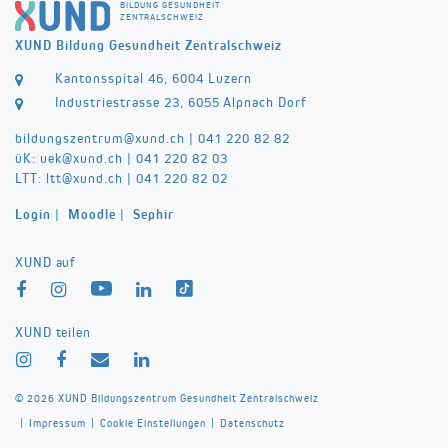
BILDUNG GESUNDHEIT
ZENTRALSCHWEIZ
XUND Bildung Gesundheit Zentralschweiz
Kantonsspital 46, 6004 Luzern
Industriestrasse 23, 6055 Alpnach Dorf
bildungszentrum@
xund.ch
|
041 220 82 82
üK:
uek@
xund.ch
|
041 220 82 03
LTT:
ltt@
xund.ch
|
041 220 82 02
Login
|
Moodle
|
Sephir
XUND auf
XUND teilen
© 2026 XUND Bildungszentrum Gesundheit Zentralschweiz
|
|
|
Impressum
Cookie Einstellungen
Datenschutz