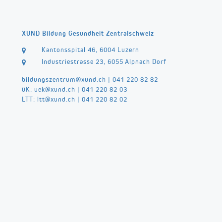
XUND Bildung Gesundheit Zentralschweiz
Kantonsspital 46, 6004 Luzern
Industriestrasse 23, 6055 Alpnach Dorf
bildungszentrum@
xund.ch
|
041 220 82 82
üK:
uek@
xund.ch
|
041 220 82 03
LTT:
ltt@
xund.ch
|
041 220 82 02