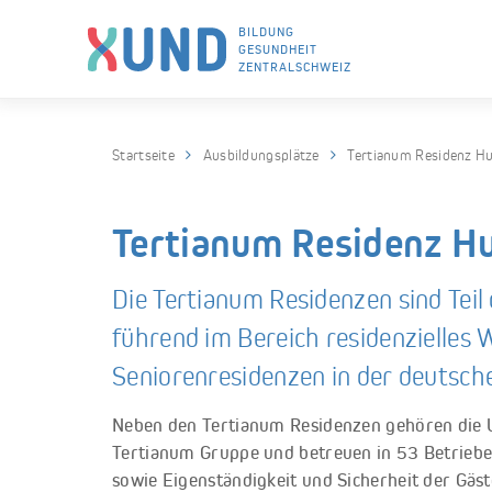
BILDUNG
GESUNDHEIT
ZENTRALSCHWEIZ
Skip to navigation (Press Enter)
Skip to main content (Press Enter)
Startseite
Ausbildungsplätze
Tertianum Residenz H
Tertianum Residenz H
Die Tertianum Residenzen sind Tei
führend im Bereich residenzielles 
Seniorenresidenzen in der deutsche
Neben den Tertianum Residenzen gehören die 
Tertianum Gruppe und betreuen in 53 Betrieb
sowie Eigenständigkeit und Sicherheit der Gäs