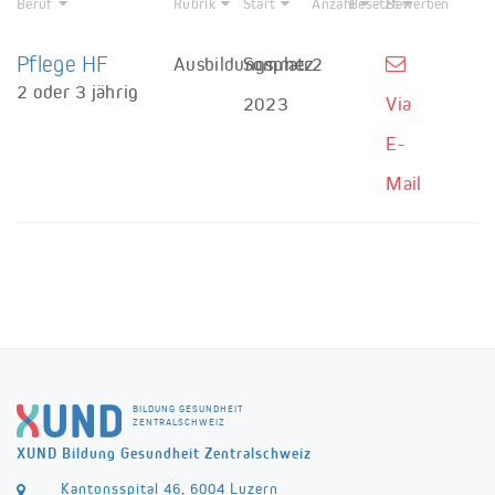
Beruf
Rubrik
Start
Anzahl
Besetzt
Bewerben
Pflege HF
Ausbildungsplatz
Sommer
2
2 oder 3 jährig
2023
Via
E-
Mail
BILDUNG GESUNDHEIT
ZENTRALSCHWEIZ
XUND Bildung Gesundheit Zentralschweiz
Kantonsspital 46, 6004 Luzern