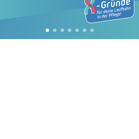
DIESE X-GRÜNDE BASIEREN AUF DEN
RÜCKMELDUNGEN VON PFLEGEMITARBEITENDEN IN
DER ZENTRALSCHWEIZ. KLICKE HIER, UM MEHR
ÜBER DIE ERGEBNISSE ZU ERFAHREN.
Wähle den gewünschten Beruf, um mehr zu
den Aufgaben, der Ausbildung, den
Weiterentwicklungsmöglichkeiten und den
Voraussetzungen zu erfahren.