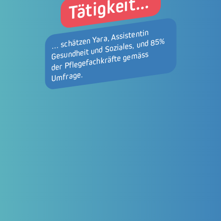
Tätigkeit...
… schätzen Yara, Assistentin
Gesundheit und Soziales, und 85%
der Pflegefachkräfte gemäss
Umfrage.