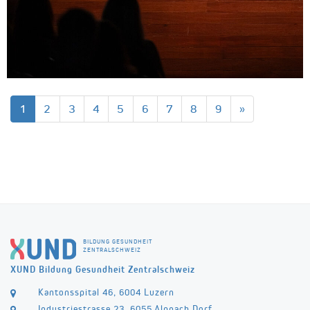
1
2
3
4
5
6
7
8
9
»
BILDUNG GESUNDHEIT
ZENTRALSCHWEIZ
XUND Bildung Gesundheit Zentralschweiz
Kantonsspital 46, 6004 Luzern
Industriestrasse 23, 6055 Alpnach Dorf