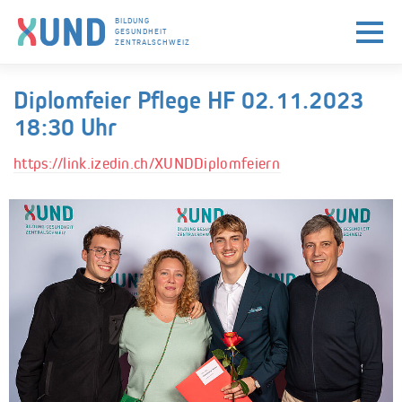
BILDUNG
GESUNDHEIT
ZENTRALSCHWEIZ
Skip to navigation (Press Enter)
Skip to main content (Press Enter)
Diplomfeier Pflege HF 02.11.2023
18:30 Uhr
https://link.izedin.ch/XUNDDiplomfeiern