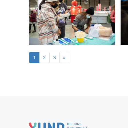
1
2
3
»
BILDUNG