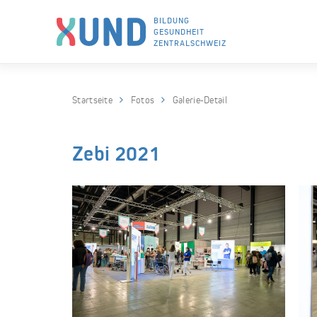
BILDUNG
GESUNDHEIT
ZENTRALSCHWEIZ
Skip to navigation (Press Enter)
Skip to main content (Press Enter)
Startseite
Fotos
Galerie-Detail
Zebi 2021